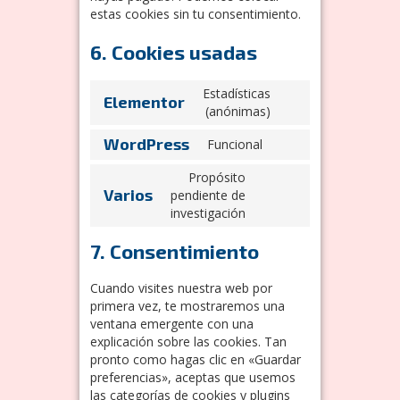
estas cookies sin tu consentimiento.
6. Cookies usadas
Estadísticas
Elementor
Consent
(anónimas)
to
WordPress
Funcional
service
Consent
elementor
to
Propósito
service
Varios
pendiente de
Consent
wordpress
investigación
to
service
7. Consentimiento
varios
Cuando visites nuestra web por
primera vez, te mostraremos una
ventana emergente con una
explicación sobre las cookies. Tan
pronto como hagas clic en «Guardar
preferencias», aceptas que usemos
las categorías de cookies y plugins