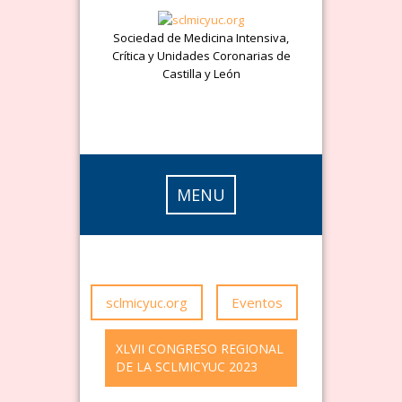
Skip
to
Sociedad de Medicina Intensiva,
content
Crítica y Unidades Coronarias de
Castilla y León
MENU
sclmicyuc.org
Eventos
XLVII CONGRESO REGIONAL
DE LA SCLMICYUC 2023